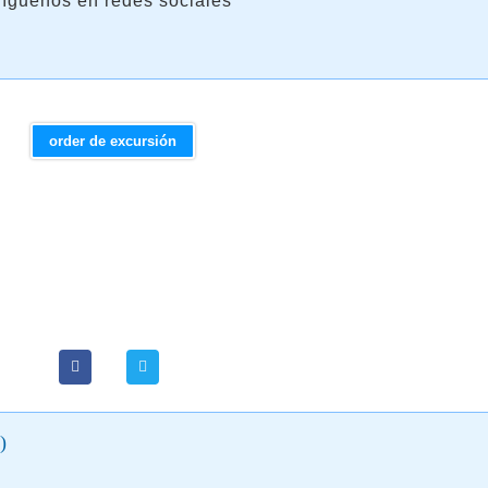
íguenos en redes sociales
order de excursión
)