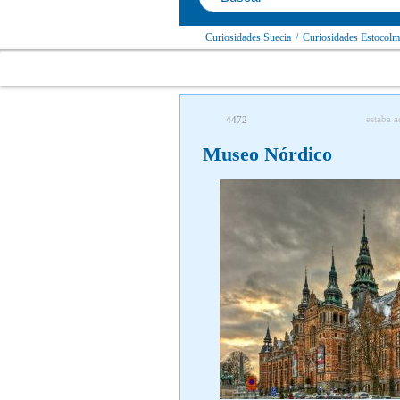
Curiosidades Suecia
/
Curiosidades Estocol
estaba a
4472
Museo Nórdico