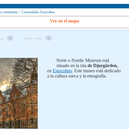
mo community
/
Curiosidades Estocolmo
Ver en el mapa
2
1
quí
Quiero visitar
Norte o Nordic Museum está
situado en la isla
de Djurgården,
en
Estocolmo
. Este museo está dedicado
a la cultura sueca y la etnografía.