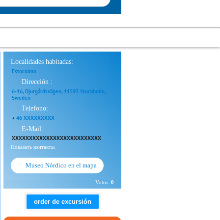
Localidades habitadas:
Estocolmo
Dirección :
6-16, Djurgårdsvägen, 11593 Stockholm,
Sweden
Telefono:
+
46 XXXXXXXXX
E-Mail:
XXXXXXXXXXXXXXXXXXXXXXXXXX
Показать контакты
Museo Nórdico en el mapa
Votos:
0
order de excursión