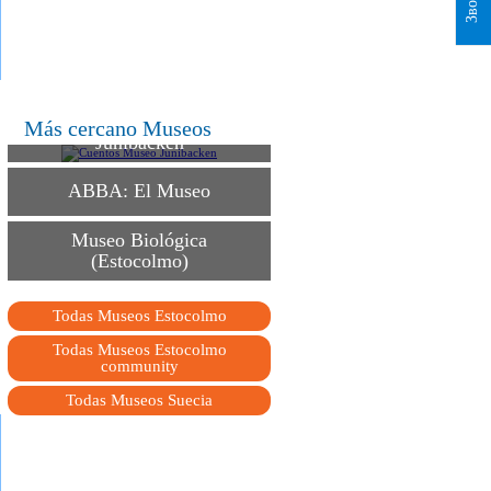
Cuentos Museo
Más cercano Museos
Junibacken
ABBA: El Museo
Museo Biológica
(Estocolmo)
Todas Museos Estocolmo
Todas Museos Estocolmo
community
Todas Museos Suecia