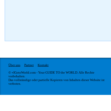
Über uns
Partner
Kontakt
© «IGotoWorld.com - Your GUIDE TO the WORLD. Alle Rechte
vorbehalten.
Das vollständige oder partielle Kopieren von Inhalten dieser Website ist
verboten.