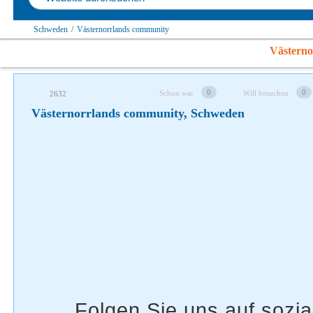
Schweden
/
Västernorrlands community
Folgen Sie uns auf soziale Netzwerke
Västerno
0
0
Schon war
Will besuchen
2632
Västernorrlands community, Schweden