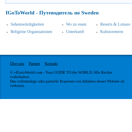
IGoToWorld - Путеводитель по Sweden
Sehenswürdigkeiten
Wo zu essen
Resorts & Leisure
Religiöse Organisationen
Unterkunft
Kulturzentren
Über uns
Partner
Kontakt
© «IGotoWorld.com - Your GUIDE TO the WORLD. Alle Rechte
vorbehalten.
Das vollständige oder partielle Kopieren von Inhalten dieser Website ist
verboten.