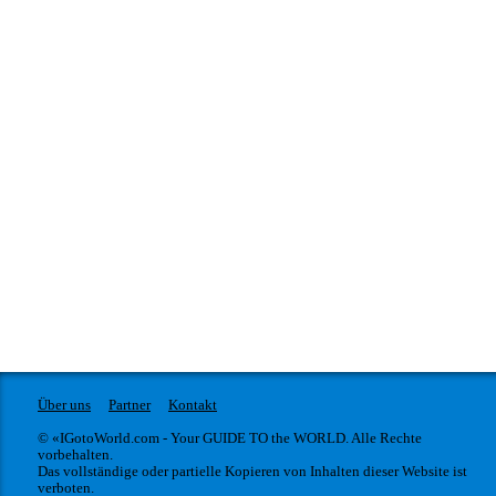
Über uns
Partner
Kontakt
© «IGotoWorld.com - Your GUIDE TO the WORLD. Alle Rechte
vorbehalten.
Das vollständige oder partielle Kopieren von Inhalten dieser Website ist
verboten.