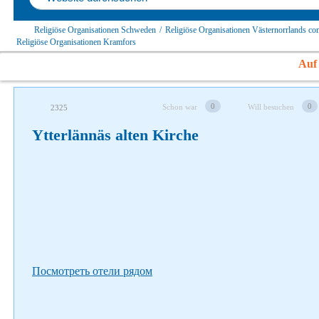
Religiöse Organisationen Schweden
/
Religiöse Organisationen Västernorrlands c
Religiöse Organisationen Kramfors
Auf 
Folgen Sie uns auf soziale Netzwerke
0
0
Schon war
Will besuchen
2325
Ytterlännäs alten Kirche
Посмотреть отели рядом