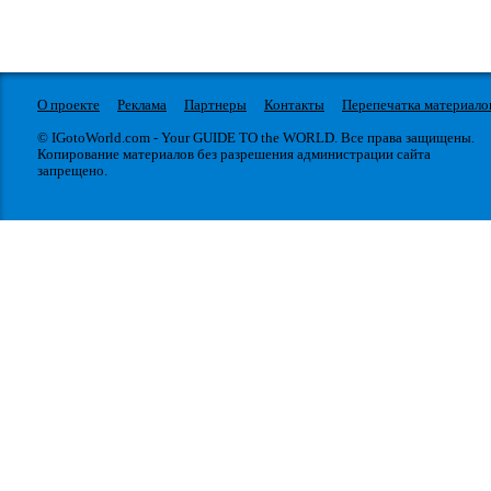
О проекте
Реклама
Партнеры
Контакты
Перепечатка материало
© IGotoWorld.com - Your GUIDE TO the WORLD. Все права защищены.
Копирование материалов без разрешения администрации сайта
запрещено.