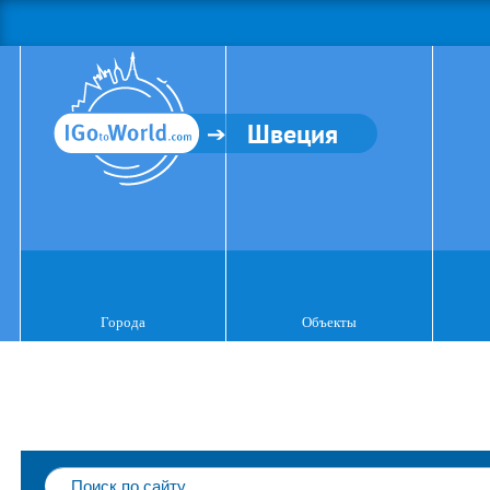
Швеция
Города
Объекты