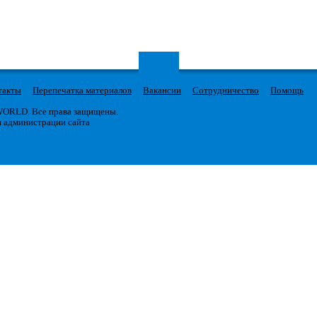
такты
Перепечатка материалов
Вакансии
Сотрудничество
Помощь
 WORLD. Все права защищены.
я администрации сайта