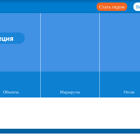
Стать гидом
В
еция
Объекты
Маршруты
Отели