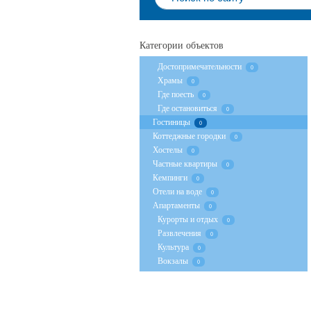
Категории объектов
Достопримечательности
0
Храмы
0
Где поесть
0
Где остановиться
0
Гостиницы
0
Коттеджные городки
0
Хостелы
0
Частные квартиры
0
Кемпинги
0
Отели на воде
0
Апартаменты
0
Курорты и отдых
0
Развлечения
0
Культура
0
Вокзалы
0