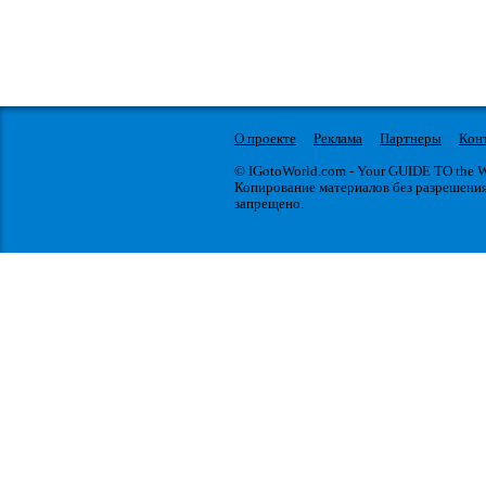
О проекте
Реклама
Партнеры
Кон
© IGotoWorld.com - Your GUIDE TO the
Копирование материалов без разрешени
запрещено.