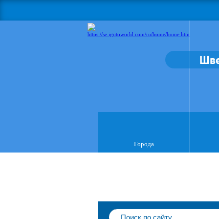
Шв
Города