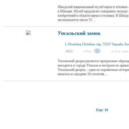
Шведский национальный музей науки и техники 
в Швеции. Музей предлагает совершить экскурс
изобретений в области науки и техники. В Швед
насчитывается около 55 ...
Упсальский замок
1, Drottning Christinas väg, 75237 Uppsala, S
я был
1
я хочу сюда
4923
Упсальский дворец является прекрасным образцо
находится в городе Уппсала и построен по прика
Упсальский дворец – один из охраняемых истори
началось в середине 16 столетия ...
Еще 10