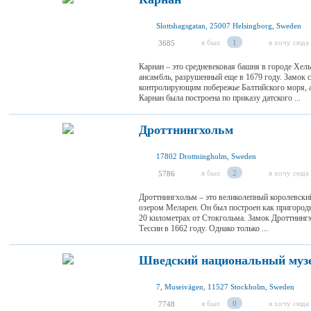
Slottshagsgatan, 25007 Helsingborg, Sweden
я был
1
я хочу сюда
3685
Карнан – это средневековая башня в городе Хел
ансамбль, разрушенный еще в 1679 году. Замок
контролирующим побережье Балтийского моря, 
Карнан была построена по приказу датского ...
Дроттнингхольм
17802 Drottningholm, Sweden
я был
2
я хочу сюда
5786
Дроттнингхольм – это великолепный королевски
озером Меларен. Он был построен как пригородн
20 километрах от Стокгольма. Замок Дроттнинг
Тессин в 1662 году. Однако только ...
Шведский национальный музе
7, Museivägen, 11527 Stockholm, Sweden
я был
0
я хочу сюда
7748