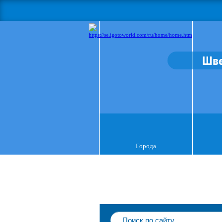
Шв
Города