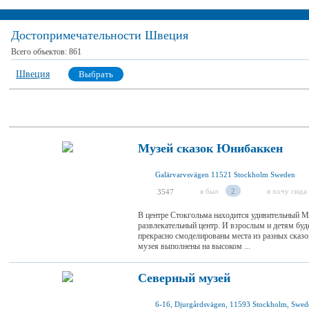
Достопримечательности Швеция
Всего объектов:
861
Швеция
Выбрать
Музей сказок Юнибаккен
Galärvarvsvägen 11521 Stockholm Sweden
я был
2
я хочу сюда
3547
В центре Стокгольма находится удивительный М
развлекательный центр. И взрослым и детям буде
прекрасно смоделированы места из разных сказо
музея выполнены на высоком ...
Северный музей
6-16, Djurgårdsvägen, 11593 Stockholm, Swed