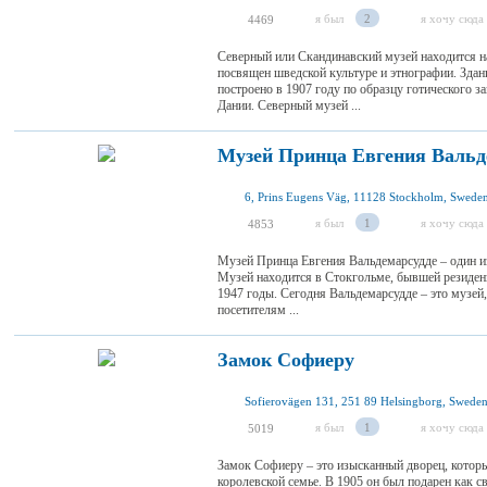
я был
2
я хочу сюда
4469
Северный или Скандинавский музей находится н
посвящен шведской культуре и этнографии. Здани
построено в 1907 году по образцу готического 
Дании. Северный музей ...
Музей Принца Евгения Вальд
6, Prins Eugens Väg, 11128 Stockholm, Swede
я был
1
я хочу сюда
4853
Музей Принца Евгения Вальдемарсудде – один из
Музей находится в Стокгольме, бывшей резиденц
1947 годы. Сегодня Вальдемарсудде – это музей,
посетителям ...
Замок Софиеру
Sofierovägen 131, 251 89 Helsingborg, Swede
я был
1
я хочу сюда
5019
Замок Софиеру – это изысканный дворец, кото
королевской семье. В 1905 он был подарен как 