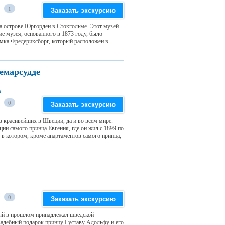
1
Заказать экскурсию
а острове Юргорден в Стокгольме. Этот музей
е музея, основанного в 1873 году, было
замка Фредериксборг, который расположен в
емарсудде
n
0
Заказать экскурсию
 красивейших в Швеции, да и во всем мире.
ии самого принца Евгения, где он жил с 1899 по
 в котором, кроме апартаментов самого принца,
n
0
Заказать экскурсию
рый в прошлом принадлежал шведской
свадебный подарок принцу Густаву Адольфу и его