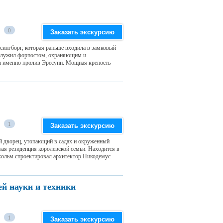
0
Заказать экскурсию
ьсингборг, которая раньше входила в замковый
 служил форпостом, охраняющим и
а именно пролив Эресунн. Мощная крепость
1
Заказать экскурсию
й дворец, утопающий в садах и окруженный
ая резиденция королевской семьи. Находится в
хольм спроектировал архитектор Никодемус
й науки и техники
1
Заказать экскурсию