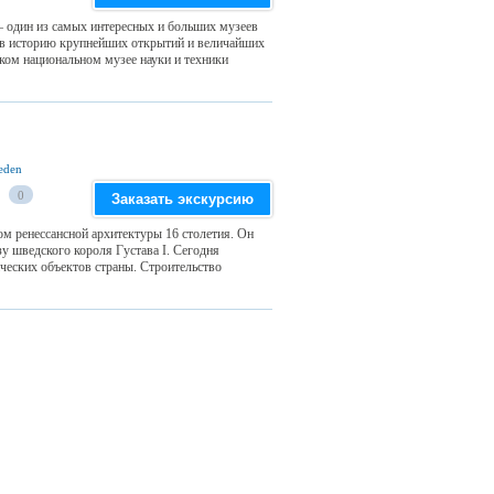
– один из самых интересных и больших музеев
 в историю крупнейших открытий и величайших
ском национальном музее науки и техники
weden
0
Заказать экскурсию
м ренессансной архитектуры 16 столетия. Он
зу шведского короля Густава I. Сегодня
ческих объектов страны. Строительство