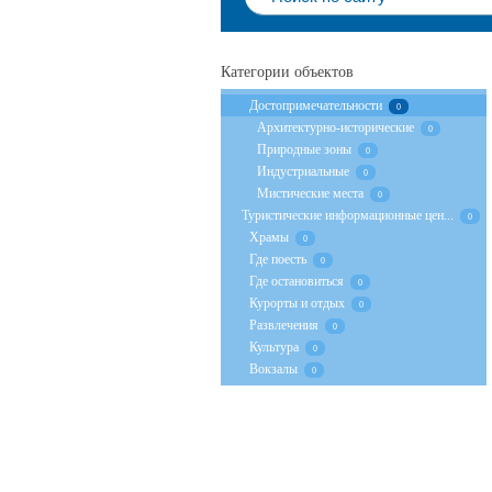
Категории объектов
Достопримечательности
0
Архитектурно-исторические
0
Природные зоны
0
Индустриальные
0
Мистические места
0
Туристические информационные цен...
0
Храмы
0
Где поесть
0
Где остановиться
0
Курорты и отдых
0
Развлечения
0
Культура
0
Вокзалы
0