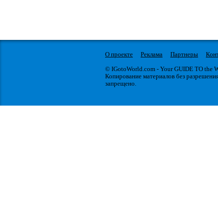
О проекте
Реклама
Партнеры
Кон
© IGotoWorld.com - Your GUIDE TO the
Копирование материалов без разрешени
запрещено.