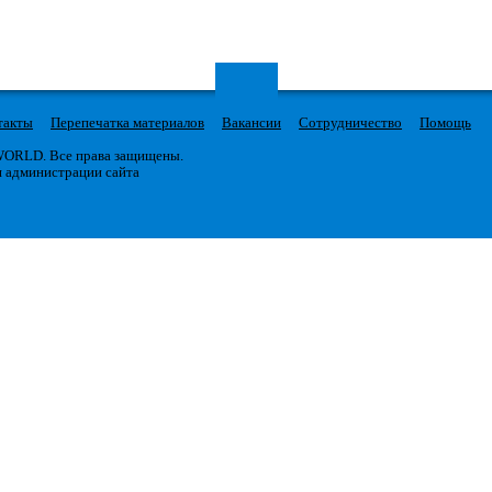
такты
Перепечатка материалов
Вакансии
Сотрудничество
Помощь
 WORLD. Все права защищены.
я администрации сайта