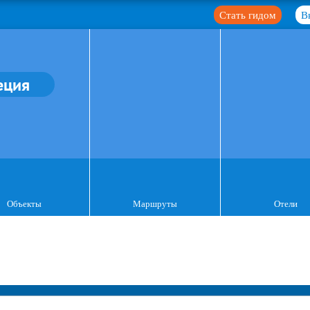
Стать гидом
В
еция
Объекты
Маршруты
Отели