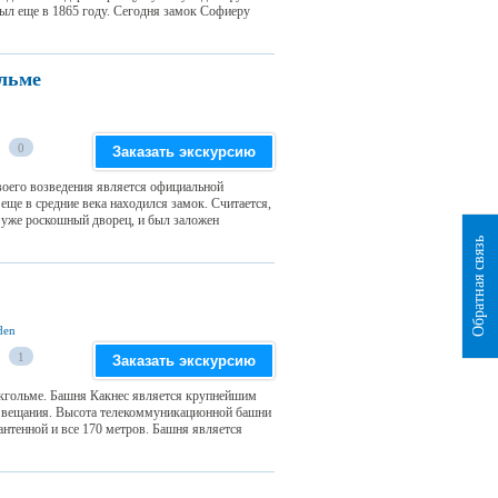
был еще в 1865 году. Сегодня замок Софиеру
ольме
0
Заказать экскурсию
воего возведения является официальной
еще в средние века находился замок. Считается,
ас уже роскошный дворец, и был заложен
Обратная связь
den
1
Заказать экскурсию
кгольме. Башня Какнес является крупнейшим
го вещания. Высота телекоммуникационной башни
 антенной и все 170 метров. Башня является