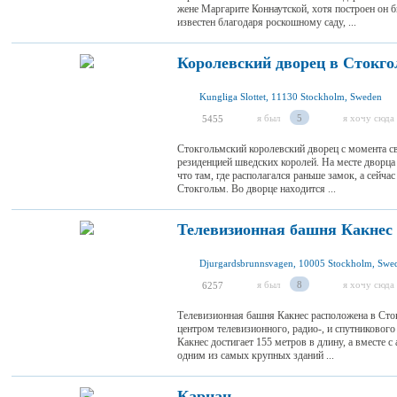
жене Маргарите Коннаутской, хотя построен он 
известен благодаря роскошному саду, ...
Королевский дворец в Стокг
Kungliga Slottet, 11130 Stockholm, Sweden
я был
5
я хочу сюда
5455
Стокгольмский королевский дворец с момента с
резиденцией шведских королей. На месте дворца 
что там, где располагался раньше замок, а сейч
Стокгольм. Во дворце находится ...
Телевизионная башня Какнес
Djurgardsbrunnsvagen, 10005 Stockholm, Swe
я был
8
я хочу сюда
6257
Телевизионная башня Какнес расположена в Сто
центром телевизионного, радио-, и спутниково
Какнес достигает 155 метров в длину, а вместе с
одним из самых крупных зданий ...
Карнан