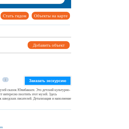
Стать гидом
Объекты на карте
Добавить объект
1
Заказать экскурсию
узей сказок Юнибаккен. Это детский культурно-
т интересно посетить этот музей. Здесь
к шведских писателей. Детализация и наполнение
en